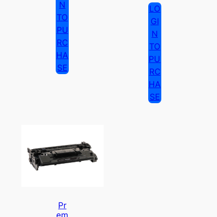
N
LO
TO
GI
PU
N
RC
TO
HA
PU
SE
RC
HA
SE
Pr
Em