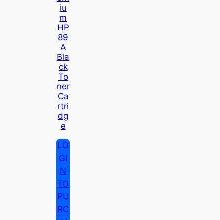
Iu
M
HP
89
A
Bla
Ck
To
Ner
Ca
Rtri
Dg
E
LO
GI
N
TO
PU
RC