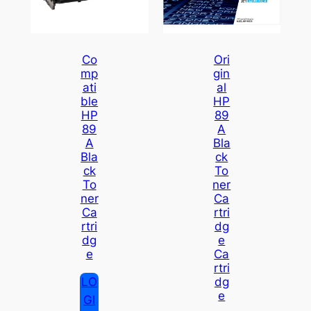
Co
Ori
Mp
Gin
Ati
Al
Ble
HP
HP
89
89
A
A
Bla
Bla
Ck
Ck
To
To
Ner
Ner
Ca
Ca
Rtri
Rtri
Dg
Dg
E
E
Ca
Rtri
LO
Dg
E
GI