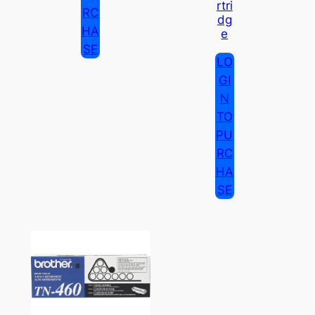
Rtri
RC
Dg
HA
E
SE
LO
GI
N
TO
PU
RC
HA
SE