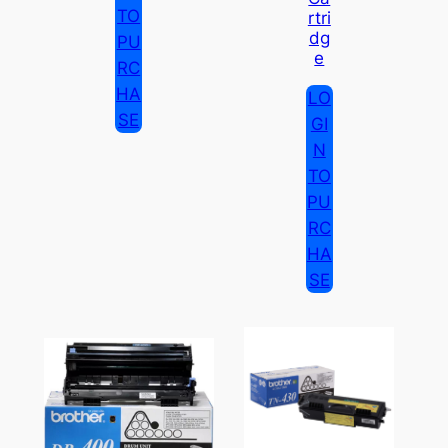
TO
Rtri
Dg
PU
E
RC
HA
LO
SE
GI
N
TO
PU
RC
HA
SE