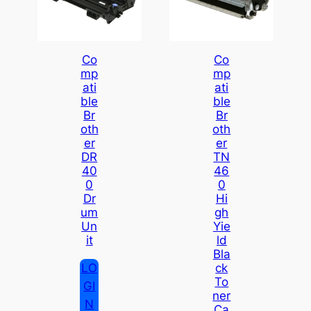
Co
Co
Mp
Mp
Ati
Ati
Ble
Ble
Br
Br
Oth
Oth
Er
Er
DR
TN
40
46
0
0
Dr
Hi
Um
Gh
Un
Yie
It
Ld
Bla
LO
Ck
To
GI
Ner
N
Ca