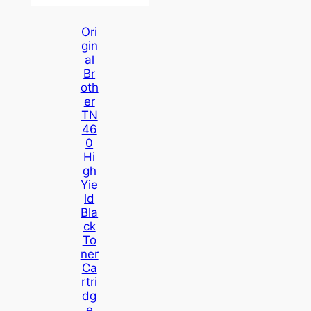
Ori
Gin
Al
Br
Oth
Er
TN
46
0
Hi
Gh
Yie
Ld
Bla
Ck
To
Ner
Ca
Rtri
Dg
E