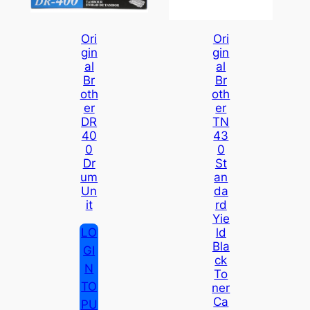
Ori
Ori
Gin
Gin
Al
Al
Br
Br
Oth
Oth
Er
Er
DR
TN
40
43
0
0
Dr
St
Um
An
Un
Da
It
Rd
Yie
LO
Ld
Bla
GI
Ck
N
To
TO
Ner
Ca
PU