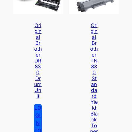
Ori
Ori
Gin
Gin
Al
Al
Br
Br
Oth
Oth
Er
Er
DR
TN
83
83
0
0
Dr
St
Um
An
Un
Da
It
Rd
Yie
LO
Ld
Bla
GI
Ck
N
To
TO
Ner