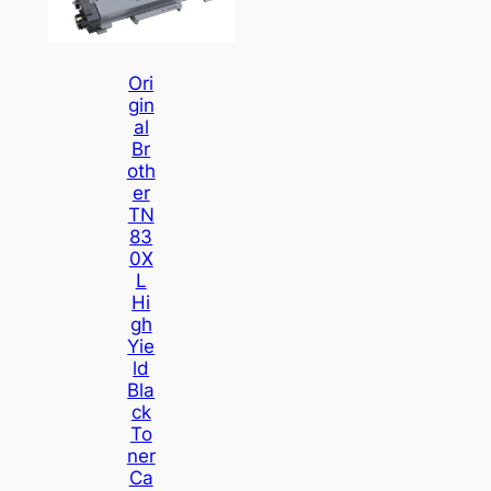
Ori
Gin
Al
Br
Oth
Er
TN
83
0X
L
Hi
Gh
Yie
Ld
Bla
Ck
To
Ner
Ca