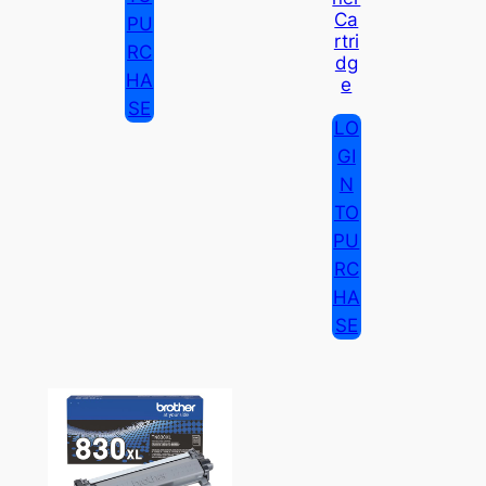
Ca
PU
Rtri
RC
Dg
HA
E
SE
LO
GI
N
TO
PU
RC
HA
SE