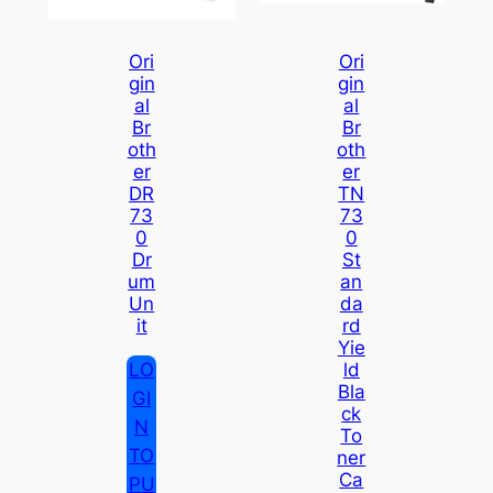
Ori
Ori
Gin
Gin
Al
Al
Br
Br
Oth
Oth
Er
Er
DR
TN
73
73
0
0
Dr
St
Um
An
Un
Da
It
Rd
Yie
LO
Ld
Bla
GI
Ck
N
To
TO
Ner
Ca
PU