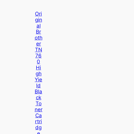
Ori
Gin
Al
Br
Oth
Er
TN
76
0
Hi
Gh
Yie
Ld
Bla
Ck
To
Ner
Ca
Rtri
Dg
E