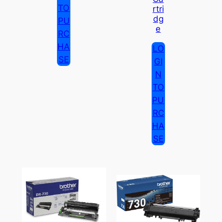
TO
Rtri
Dg
PU
E
RC
HA
LO
SE
GI
N
TO
PU
RC
HA
SE