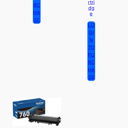
Rtri
RC
Dg
HA
E
SE
LO
GI
N
TO
PU
RC
HA
SE