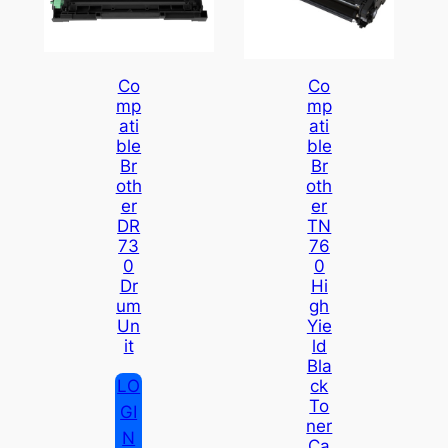
Co
Co
Mp
Mp
Ati
Ati
Ble
Ble
Br
Br
Oth
Oth
Er
Er
DR
TN
73
76
0
0
Dr
Hi
Um
Gh
Un
Yie
It
Ld
Bla
LO
Ck
To
GI
Ner
N
Ca