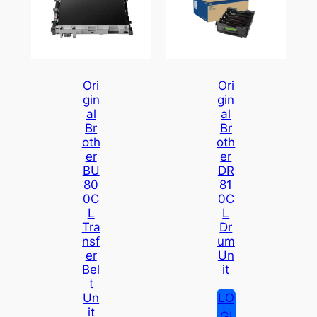
Ori
Ori
Gin
Gin
Al
Al
Br
Br
Oth
Oth
Er
Er
BU
DR
80
81
0C
0C
L
L
Tra
Dr
Nsf
Um
Er
Un
Bel
It
T
LO
Un
It
GI