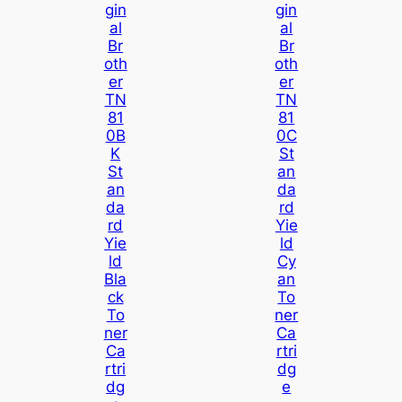
Gin
Gin
Al
Al
Br
Br
Oth
Oth
Er
Er
TN
TN
81
81
0B
0C
K
St
St
An
An
Da
Da
Rd
Rd
Yie
Yie
Ld
Ld
Cy
Bla
An
Ck
To
To
Ner
Ner
Ca
Ca
Rtri
Rtri
Dg
Dg
E