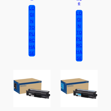
E
LO
LO
GI
GI
N
N
TO
TO
PU
PU
RC
RC
HA
HA
SE
SE