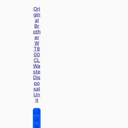
Ori
Gin
Al
Br
Oth
Er
W
T8
00
CL
Wa
Ste
Dis
Po
Sal
Un
It
LO
GI
N