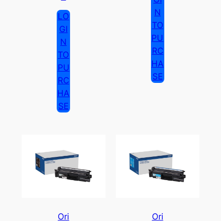
N
LO
TO
GI
PU
N
RC
TO
HA
PU
SE
RC
HA
SE
Ori
Ori