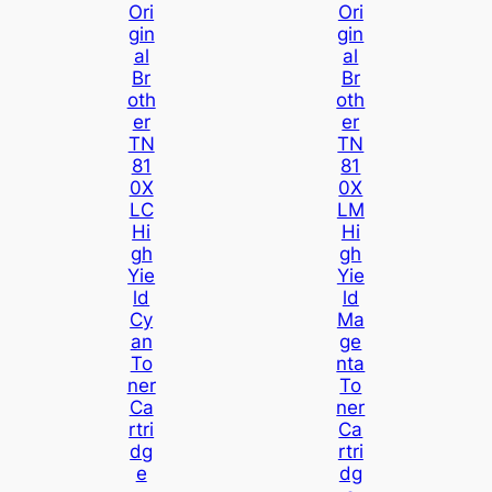
Ori
Ori
Gin
Gin
Al
Al
Br
Br
Oth
Oth
Er
Er
TN
TN
81
81
0X
0X
LC
LM
Hi
Hi
Gh
Gh
Yie
Yie
Ld
Ld
Cy
Ma
An
Ge
To
Nta
Ner
To
Ca
Ner
Rtri
Ca
Dg
Rtri
E
Dg