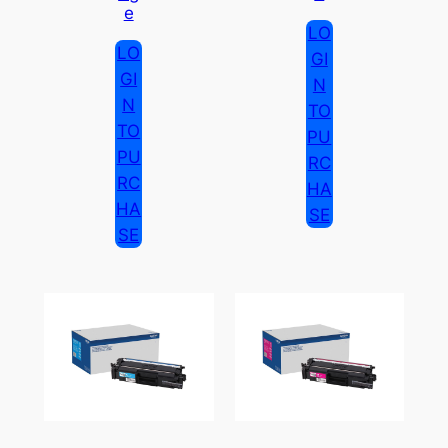
E
LO
LO
GI
GI
N
N
TO
TO
PU
PU
RC
RC
HA
HA
SE
SE