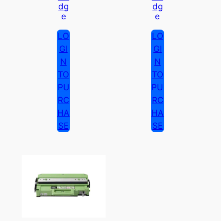
Dg
Dg
E
E
LO
LO
GI
GI
N
N
TO
TO
PU
PU
RC
RC
HA
HA
SE
SE