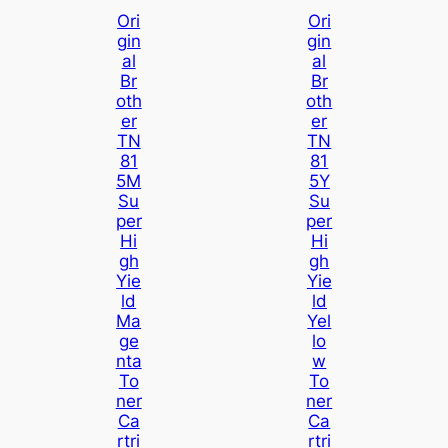
Ori
Ori
Gin
Gin
Al
Al
Br
Br
Oth
Oth
Er
Er
TN
TN
81
81
5M
5Y
Su
Su
Per
Per
Hi
Hi
Gh
Gh
Yie
Yie
Ld
Ld
Ma
Yel
Ge
Lo
Nta
W
To
To
Ner
Ner
Ca
Ca
Rtri
Rtri