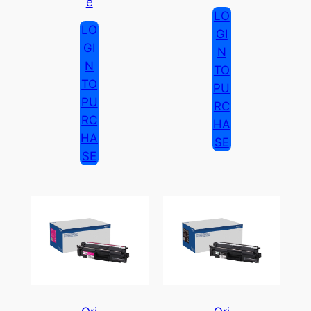
E
LO
LO
GI
GI
N
N
TO
TO
PU
PU
RC
RC
HA
HA
SE
SE