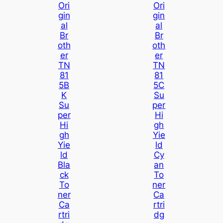
Ori
Ori
Gin
Gin
Al
Al
Br
Br
Oth
Oth
Er
Er
TN
TN
81
81
5B
5C
K
Su
Su
Per
Per
Hi
Hi
Gh
Gh
Yie
Yie
Ld
Ld
Cy
Bla
An
Ck
To
To
Ner
Ner
Ca
Ca
Rtri
Rtri
Dg