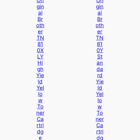
Ori
Ori
Gin
Gin
Al
Al
Br
Br
Oth
Oth
Er
Er
TN
TN
81
81
0X
0Y
LY
St
Hi
An
Gh
Da
Yie
Rd
Ld
Yie
Yel
Ld
Lo
Yel
W
Lo
To
W
Ner
To
Ca
Ner
Rtri
Ca
Dg
Rtri
E
Dg