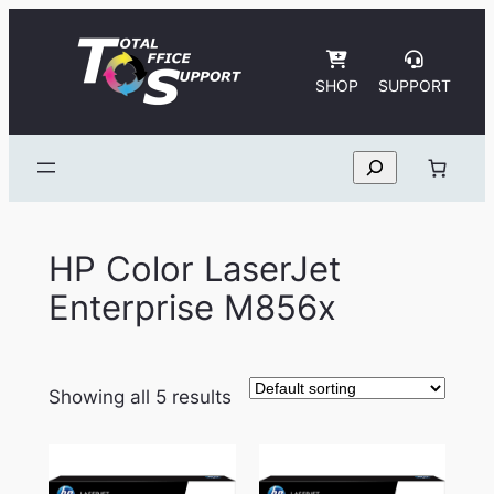
Skip
to
content
SHOP
SUPPORT
Search
HP Color LaserJet
Enterprise M856x
Showing all 5 results