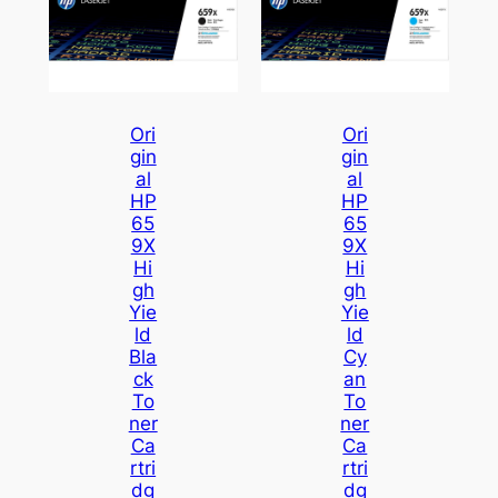
Ori
Ori
Gin
Gin
Al
Al
HP
HP
65
65
9X
9X
Hi
Hi
Gh
Gh
Yie
Yie
Ld
Ld
Bla
Cy
Ck
An
To
To
Ner
Ner
Ca
Ca
Rtri
Rtri
Dg
Dg