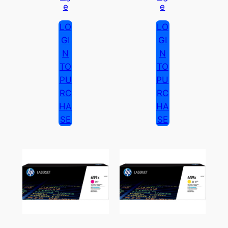
E
E
LO
LO
GI
GI
N
N
TO
TO
PU
PU
RC
RC
HA
HA
SE
SE