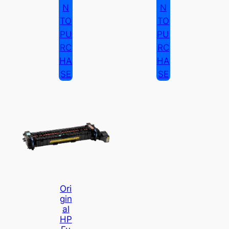
N
N
TO
TO
PU
PU
RC
RC
HA
HA
SE
SE
Ori
Gin
Al
HP