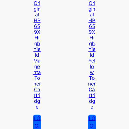
Ori
Ori
Gin
Gin
Al
Al
HP
HP
65
65
9X
9X
Hi
Hi
Gh
Gh
Yie
Yie
Ld
Ld
Ma
Yel
Ge
Lo
Nta
W
To
To
Ner
Ner
Ca
Ca
Rtri
Rtri
Dg
Dg
E
E
LO
LO
GI
GI