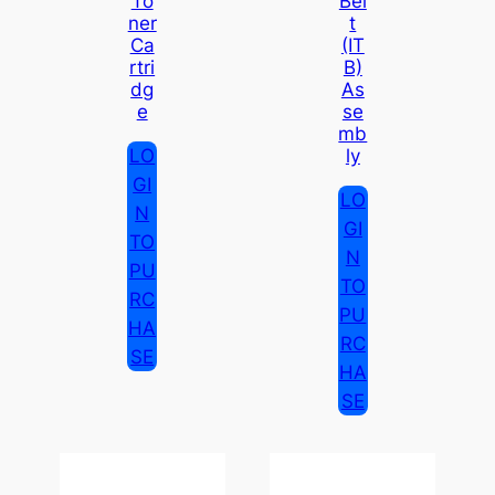
To
Bel
Ner
T
Ca
(IT
Rtri
B)
Dg
As
E
Se
Mb
LO
Ly
GI
LO
N
GI
TO
N
PU
TO
RC
PU
HA
RC
SE
HA
SE