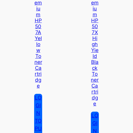
Em
Em
Iu
Iu
M
M
HP
HP
50
50
7A
7X
Yel
Hi
Lo
Gh
W
Yie
To
Ld
Ner
Bla
Ca
Ck
Rtri
To
Dg
Ner
E
Ca
Rtri
LO
Dg
E
GI
N
LO
TO
GI
PU
N