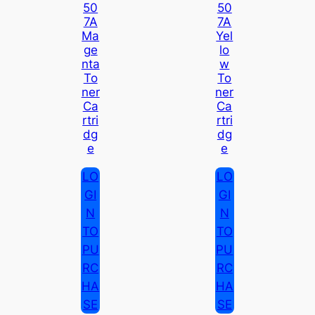
50
50
7A
7A
Ma
Yel
Ge
Lo
Nta
W
To
To
Ner
Ner
Ca
Ca
Rtri
Rtri
Dg
Dg
E
E
LO
LO
GI
GI
N
N
TO
TO
PU
PU
RC
RC
HA
HA
SE
SE