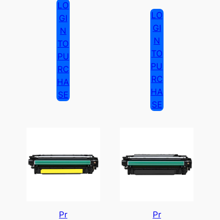
LO
LO
GI
GI
N
N
TO
TO
PU
PU
RC
RC
HA
HA
SE
SE
Pr
Pr