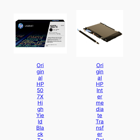
Ori
Ori
Gin
Gin
Al
Al
HP
HP
50
Int
7X
Er
Hi
Me
Gh
Dia
Yie
Te
Ld
Tra
Bla
Nsf
Ck
Er