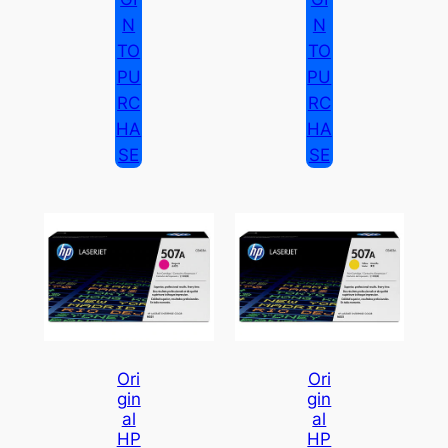
N
N
TO
TO
PU
PU
RC
RC
HA
HA
SE
SE
Ori
Ori
Gin
Gin
Al
Al
HP
HP