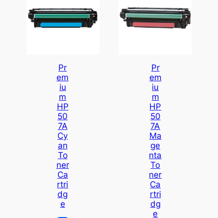
Pr
Pr
Em
Em
Iu
Iu
M
M
HP
HP
50
50
7A
7A
Cy
Ma
An
Ge
To
Nta
Ner
To
Ca
Ner
Rtri
Ca
Dg
Rtri
E
Dg
E