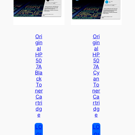
Ori
Ori
Gin
Gin
Al
Al
HP
HP
50
50
7A
7A
Bla
Cy
Ck
An
To
To
Ner
Ner
Ca
Ca
Rtri
Rtri
Dg
Dg
E
E
LO
LO
GI
GI