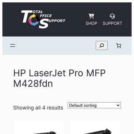
Skip
to
content
SHOP
SUPPORT
Search
HP LaserJet Pro MFP
M428fdn
Showing all 4 results