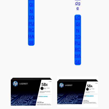
Dg
GI
E
N
TO
LO
PU
GI
RC
N
HA
TO
SE
PU
RC
HA
SE