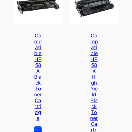
Co
Co
Mp
Mp
Ati
Ati
Ble
Ble
HP
HP
58
58
A
X
Bla
Hi
Ck
Gh
To
Yie
Ner
Ld
Ca
Bla
Rtri
Ck
Dg
To
E
Ner
Ca
LO
Rtri