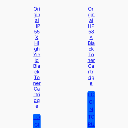
Ori
Ori
Gin
Gin
Al
Al
HP
HP
55
58
X
A
Hi
Bla
Gh
Ck
Yie
To
Ld
Ner
Bla
Ca
Ck
Rtri
To
Dg
Ner
E
Ca
LO
Rtri
Dg
GI
E
N
TO
LO
PU
GI