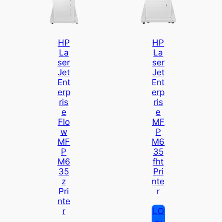
HP
HP
La
La
Ser
Ser
Jet
Jet
Ent
Ent
Erp
Erp
Ris
Ris
E
E
Flo
MF
W
P
MF
M6
P
35
M6
Fht
35
Pri
Z
Nte
Pri
R
Nte
LO
R