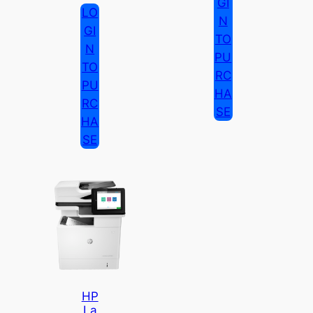
GI
LO
N
GI
TO
N
PU
TO
RC
PU
HA
RC
SE
HA
SE
HP
La