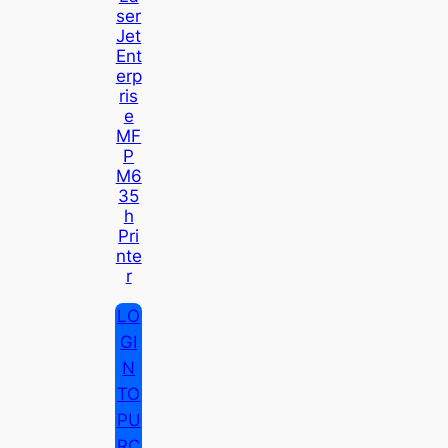
Ser
Jet
Ent
Erp
Ris
E
MF
P
M6
35
H
Pri
Nte
R
LO
GI
N
TO
PU
RC