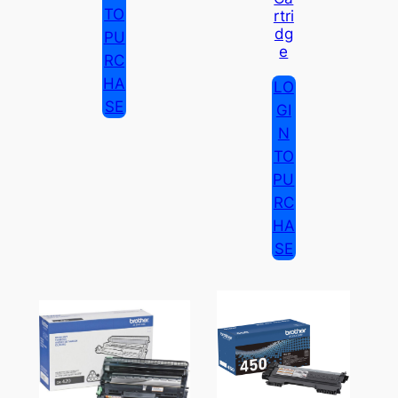
TO
Rtri
Dg
PU
E
RC
HA
LO
SE
GI
N
TO
PU
RC
HA
SE