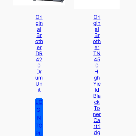
Ori
Ori
Gin
Gin
Al
Al
Br
Br
Oth
Oth
Er
Er
DR
TN
42
45
0
0
Dr
Hi
Um
Gh
Un
Yie
It
Ld
Bla
LO
Ck
To
GI
Ner
N
Ca
TO
Rtri
Dg
PU