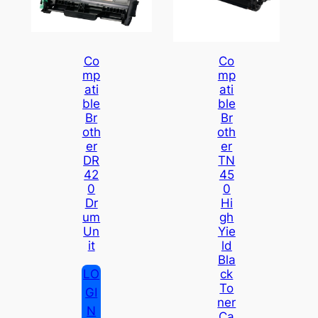
Co
Co
Mp
Mp
Ati
Ati
Ble
Ble
Br
Br
Oth
Oth
Er
Er
DR
TN
42
45
0
0
Dr
Hi
Um
Gh
Un
Yie
It
Ld
Bla
LO
Ck
To
GI
Ner
N
Ca