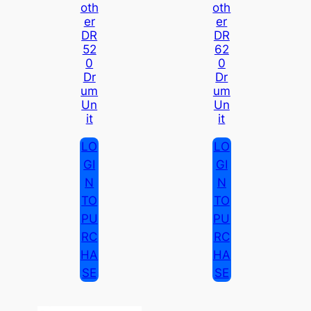
Oth
Oth
Er
Er
DR
DR
52
62
0
0
Dr
Dr
Um
Um
Un
Un
It
It
LO
LO
GI
GI
N
N
TO
TO
PU
PU
RC
RC
HA
HA
SE
SE