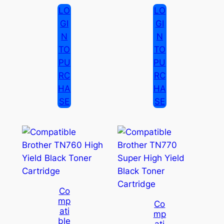
LO
LO
GI
GI
N
N
TO
TO
PU
PU
RC
RC
HA
HA
SE
SE
Co
Mp
Co
Ati
Mp
Ble
Ati