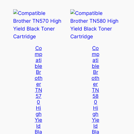
Co
Co
Mp
Mp
Ati
Ati
Ble
Ble
Br
Br
Oth
Oth
Er
Er
TN
TN
57
58
0
0
Hi
Hi
Gh
Gh
Yie
Yie
Ld
Ld
Bla
Bla