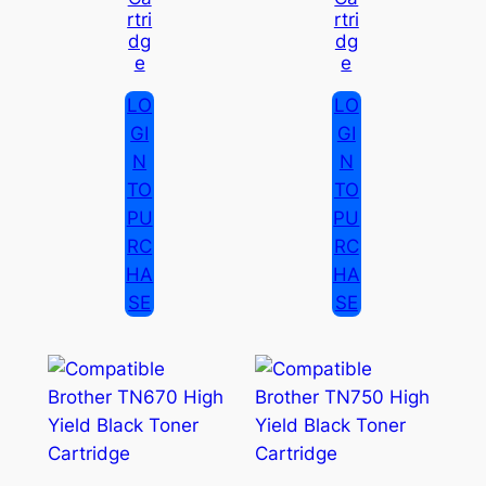
Rtri
Rtri
Dg
Dg
E
E
LO
LO
GI
GI
N
N
TO
TO
PU
PU
RC
RC
HA
HA
SE
SE