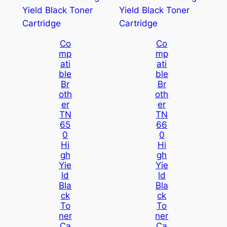
Co
Co
Mp
Mp
Ati
Ati
Ble
Ble
Br
Br
Oth
Oth
Er
Er
TN
TN
65
66
0
0
Hi
Hi
Gh
Gh
Yie
Yie
Ld
Ld
Bla
Bla
Ck
Ck
To
To
Ner
Ner
Ca
Ca