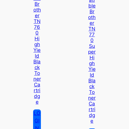
Br
Ble
Oth
Br
Er
Oth
TN
Er
76
TN
0
77
Hi
0
Gh
Su
Yie
Per
Ld
Hi
Bla
Gh
Ck
Yie
To
Ld
Ner
Bla
Ca
Ck
Rtri
To
Dg
Ner
E
Ca
Rtri
LO
Dg
GI
E
N