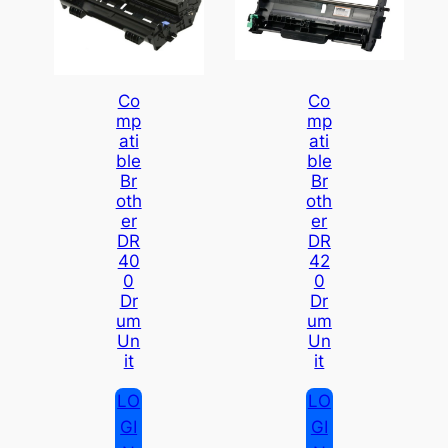
Co
Co
Mp
Mp
Ati
Ati
Ble
Ble
Br
Br
Oth
Oth
Er
Er
DR
DR
40
42
0
0
Dr
Dr
Um
Um
Un
Un
It
It
LO
LO
GI
GI