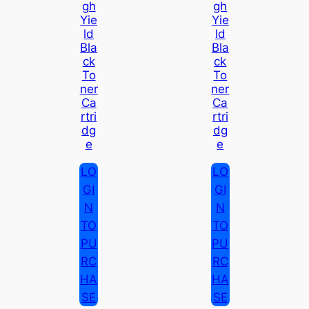
Gh
Gh
Yie
Yie
Ld
Ld
Bla
Bla
Ck
Ck
To
To
Ner
Ner
Ca
Ca
Rtri
Rtri
Dg
Dg
E
E
LO
LO
GI
GI
N
N
TO
TO
PU
PU
RC
RC
HA
HA
SE
SE