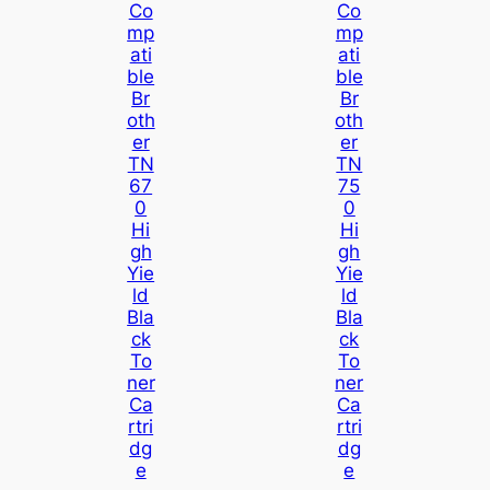
Co
Co
Mp
Mp
Ati
Ati
Ble
Ble
Br
Br
Oth
Oth
Er
Er
TN
TN
67
75
0
0
Hi
Hi
Gh
Gh
Yie
Yie
Ld
Ld
Bla
Bla
Ck
Ck
To
To
Ner
Ner
Ca
Ca
Rtri
Rtri
Dg
Dg
E
E