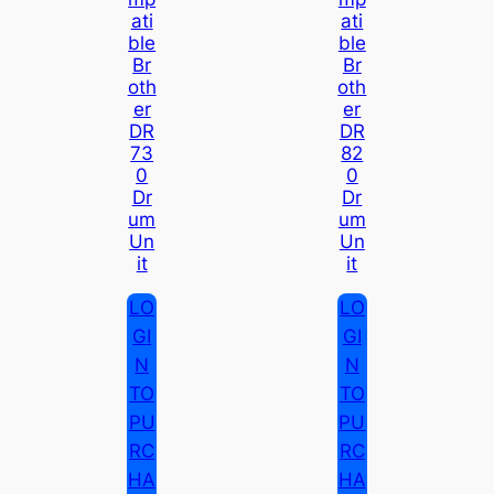
Ati
Ati
Ble
Ble
Br
Br
Oth
Oth
Er
Er
DR
DR
73
82
0
0
Dr
Dr
Um
Um
Un
Un
It
It
LO
LO
GI
GI
N
N
TO
TO
PU
PU
RC
RC
HA
HA