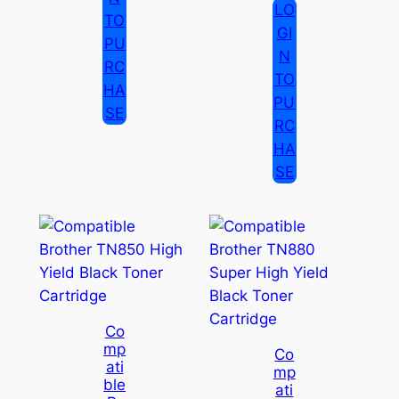
LO
TO
GI
PU
N
RC
TO
HA
PU
SE
RC
HA
SE
Co
Mp
Co
Ati
Mp
Ble
Ati