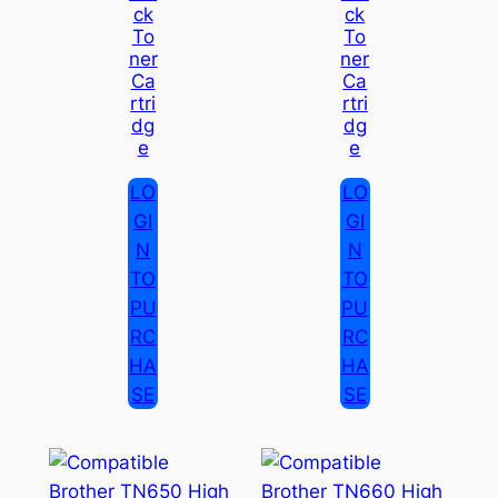
Ck
Ck
To
To
Ner
Ner
Ca
Ca
Rtri
Rtri
Dg
Dg
E
E
LO
LO
GI
GI
N
N
TO
TO
PU
PU
RC
RC
HA
HA
SE
SE