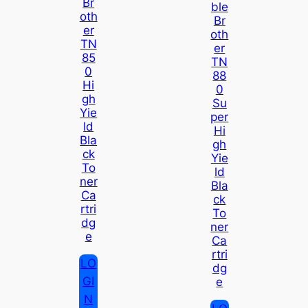
Br
Ble
Oth
Br
Er
Oth
TN
Er
85
TN
0
88
Hi
0
Gh
Su
Yie
Per
Ld
Hi
Bla
Gh
Ck
Yie
To
Ld
Ner
Bla
Ca
Ck
Rtri
To
Dg
Ner
E
Ca
Rtri
LO
Dg
GI
E
N