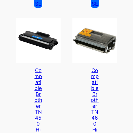
SE
SE
Co
Co
Mp
Mp
Ati
Ati
Ble
Ble
Br
Br
Oth
Oth
Er
Er
TN
TN
45
46
0
0
Hi
Hi