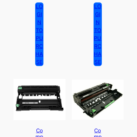
LO
LO
GI
GI
N
N
TO
TO
PU
PU
RC
RC
HA
HA
SE
SE
Co
Co
Mp
Mp