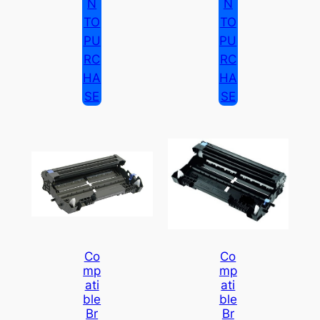
N
N
TO
TO
PU
PU
RC
RC
HA
HA
SE
SE
Co
Co
Mp
Mp
Ati
Ati
Ble
Ble
Br
Br