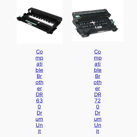
Co
Co
Mp
Mp
Ati
Ati
Ble
Ble
Br
Br
Oth
Oth
Er
Er
DR
DR
63
72
0
0
Dr
Dr
Um
Um
Un
Un
It
It