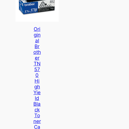
Ori
Gin
Al
Br
Oth
Er
TN
57
0
Hi
Gh
Yie
Ld
Bla
Ck
To
Ner
Ca