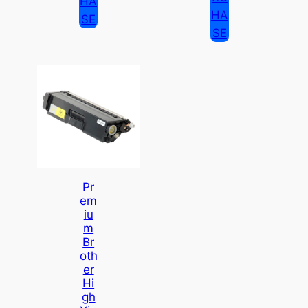
HA
HA
SE
SE
Pr
Em
Iu
M
Br
Oth
Er
Hi
Gh