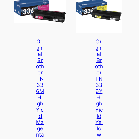
Ori
Ori
Gin
Gin
Al
Al
Br
Br
Oth
Oth
Er
Er
TN
TN
33
33
6M
6Y
Hi
Hi
Gh
Gh
Yie
Yie
Ld
Ld
Ma
Yel
Ge
Lo
Nta
W