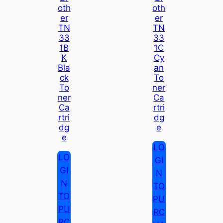
Oth
Oth
Er
Er
TN
TN
33
33
1B
1C
K
Cy
Bla
An
Ck
To
To
Ner
Ner
Ca
Ca
Rtri
Rtri
Dg
Dg
E
E
LO
LO
GI
GI
N
N
TO
TO
PU
PU
RC
RC