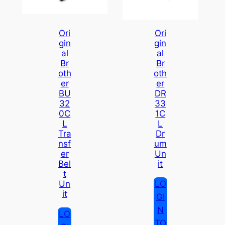
Ori
Ori
Gin
Gin
Al
Al
Br
Br
Oth
Oth
Er
Er
BU
DR
32
33
0C
1C
L
L
Tra
Dr
Nsf
Um
Er
Un
Bel
It
T
LO
Un
It
GI
N
LO
TO