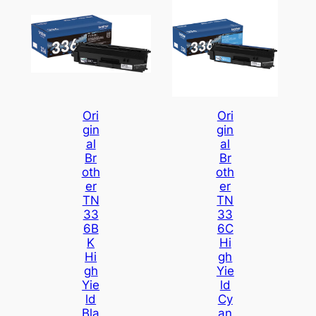
Ori
Ori
Gin
Gin
Al
Al
Br
Br
Oth
Oth
Er
Er
TN
TN
33
33
6B
6C
K
Hi
Hi
Gh
Gh
Yie
Yie
Ld
Ld
Cy
Bla
An