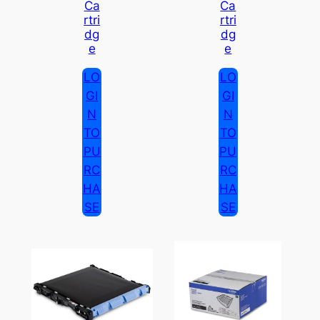
Ca
Ca
Rtri
Rtri
Dg
Dg
E
E
LO
LO
GI
GI
N
N
TO
TO
PU
PU
RC
RC
HA
HA
SE
SE