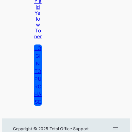
Yie
Ld
Yel
Lo
W
To
Ner
LO
GI
N
TO
PU
RC
HA
SE
Copyright © 2025 Total Office Support