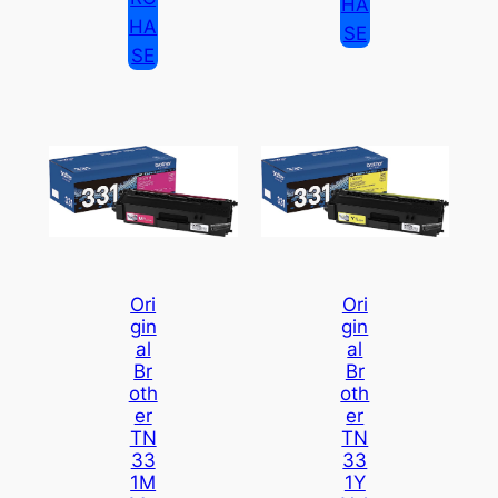
HA
HA
SE
SE
Ori
Ori
Gin
Gin
Al
Al
Br
Br
Oth
Oth
Er
Er
TN
TN
33
33
1M
1Y