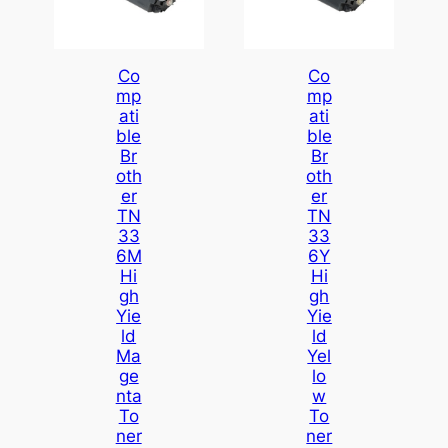
Co
Co
Mp
Mp
Ati
Ati
Ble
Ble
Br
Br
Oth
Oth
Er
Er
TN
TN
33
33
6M
6Y
Hi
Hi
Gh
Gh
Yie
Yie
Ld
Ld
Ma
Yel
Ge
Lo
Nta
W
To
To
Ner
Ner