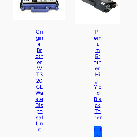
Ori
Pr
Gin
Em
Al
Iu
Br
M
Oth
Br
Er
Oth
W
Er
T3
Hi
20
Gh
CL
Yie
Wa
Ld
Ste
Bla
Dis
Ck
Po
To
Sal
Ner
Un
LO
It