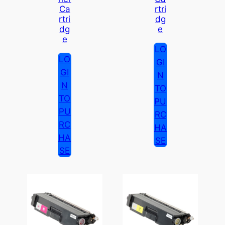
Ca
Rtri
Rtri
Dg
Dg
E
E
LO
LO
GI
GI
N
N
TO
TO
PU
PU
RC
RC
HA
HA
SE
SE