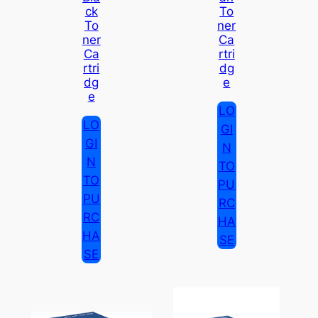
Ck
To
To
Ner
Ner
Ca
Ca
Rtri
Rtri
Dg
Dg
E
E
LO
LO
GI
GI
N
N
TO
TO
PU
PU
RC
RC
HA
HA
SE
SE