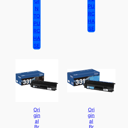
GI
PU
N
RC
TO
HA
PU
SE
RC
HA
SE
Ori
Ori
Gin
Gin
Al
Al
Br
Br