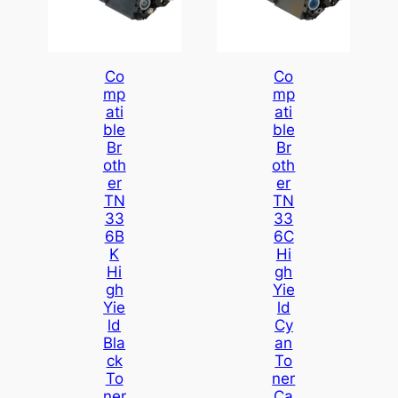
Co
Co
Mp
Mp
Ati
Ati
Ble
Ble
Br
Br
Oth
Oth
Er
Er
TN
TN
33
33
6B
6C
K
Hi
Hi
Gh
Gh
Yie
Yie
Ld
Ld
Cy
Bla
An
Ck
To
To
Ner
Ner
Ca