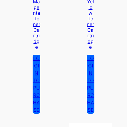
Ma
Yel
Ge
Lo
Nta
W
To
To
Ner
Ner
Ca
Ca
Rtri
Rtri
Dg
Dg
E
E
LO
LO
GI
GI
N
N
TO
TO
PU
PU
RC
RC
HA
HA
SE
SE