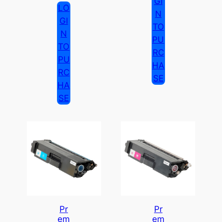
GI
LO
N
GI
TO
N
PU
TO
RC
PU
HA
RC
SE
HA
SE
Pr
Pr
Em
Em