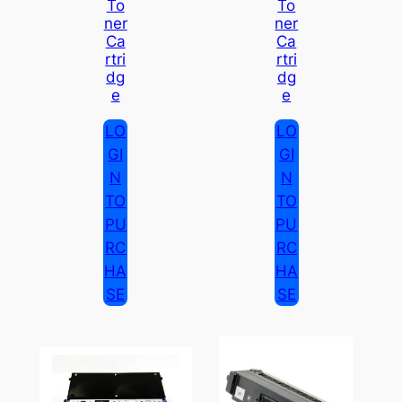
To
To
Ner
Ner
Ca
Ca
Rtri
Rtri
Dg
Dg
E
E
LO
LO
GI
GI
N
N
TO
TO
PU
PU
RC
RC
HA
HA
SE
SE