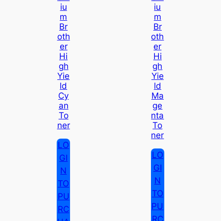
Iu
Iu
M
M
Br
Br
Oth
Oth
Er
Er
Hi
Hi
Gh
Gh
Yie
Yie
Ld
Ld
Cy
Ma
An
Ge
To
Nta
Ner
To
Ner
LO
LO
GI
GI
N
N
TO
TO
PU
PU
RC
RC