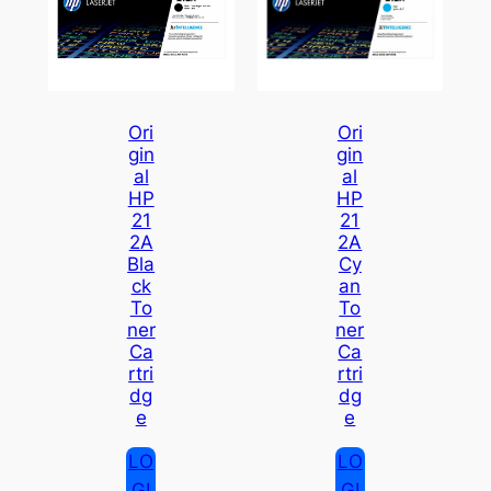
Ori
Ori
Gin
Gin
Al
Al
HP
HP
21
21
2A
2A
Bla
Cy
Ck
An
To
To
Ner
Ner
Ca
Ca
Rtri
Rtri
Dg
Dg
E
E
LO
LO
GI
GI