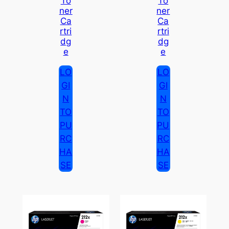
To
To
Ner
Ner
Ca
Ca
Rtri
Rtri
Dg
Dg
E
E
LO
LO
GI
GI
N
N
TO
TO
PU
PU
RC
RC
HA
HA
SE
SE