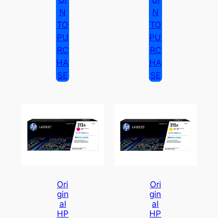
N
N
TO
TO
PU
PU
RC
RC
HA
HA
SE
SE
Ori
Ori
Gin
Gin
Al
Al
HP
HP