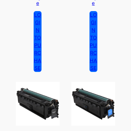
E
E
LO
LO
GI
GI
N
N
TO
TO
PU
PU
RC
RC
HA
HA
SE
SE