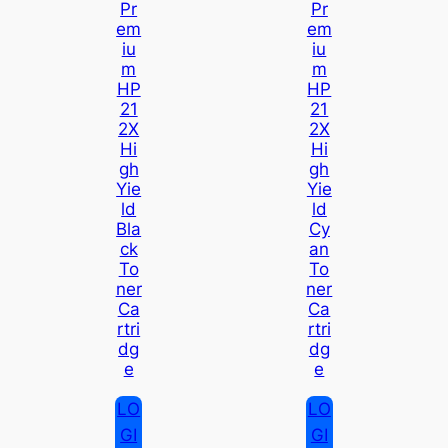
Pr
Pr
Em
Em
Iu
Iu
M
M
HP
HP
21
21
2X
2X
Hi
Hi
Gh
Gh
Yie
Yie
Ld
Ld
Bla
Cy
Ck
An
To
To
Ner
Ner
Ca
Ca
Rtri
Rtri
Dg
Dg
E
E
LO
LO
GI
GI