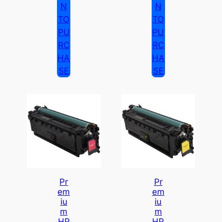
N
N
TO
TO
PU
PU
RC
RC
HA
HA
SE
SE
Pr
Pr
Em
Em
Iu
Iu
M
M
HP
HP