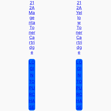
21
21
2A
2A
Ma
Yel
Ge
Lo
Nta
W
To
To
Ner
Ner
Ca
Ca
Rtri
Rtri
Dg
Dg
E
E
LO
LO
GI
GI
N
N
TO
TO
PU
PU
RC
RC
HA
HA
SE
SE