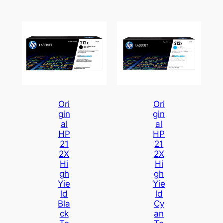
Ori
Ori
Gin
Gin
Al
Al
HP
HP
21
21
2X
2X
Hi
Hi
Gh
Gh
Yie
Yie
Ld
Ld
Bla
Cy
Ck
An