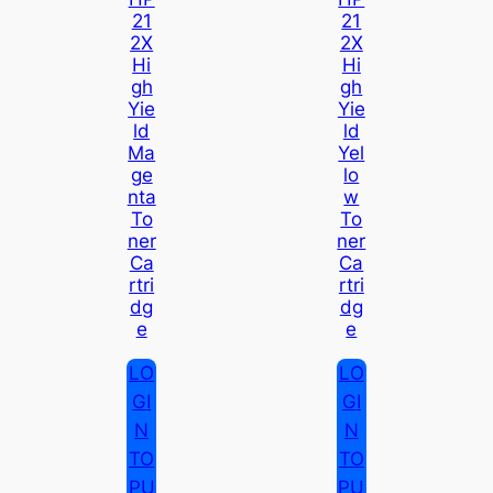
21
21
2X
2X
Hi
Hi
Gh
Gh
Yie
Yie
Ld
Ld
Ma
Yel
Ge
Lo
Nta
W
To
To
Ner
Ner
Ca
Ca
Rtri
Rtri
Dg
Dg
E
E
LO
LO
GI
GI
N
N
TO
TO
PU
PU